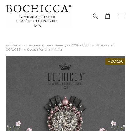
выбрать
>
тематические коллекции 2020-2022
>
✤ your soul
06/2022
>
брошь fortuna infinita
МОСКВА