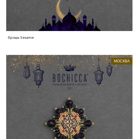
брошь Sesame
МОСКВА