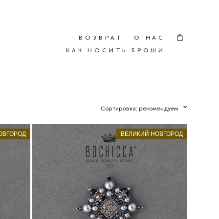
ВОЗВРАТ
ВОЗВРАТ
О НАС
О НАС
КАК НОСИТЬ БРОШИ
КАК НОСИТЬ БРОШИ
Сортировка:
рекомендуем
ОВГОРОД
ВЕЛИКИЙ НОВГОРОД
брошь Chant du Nord
18 200 pуб.