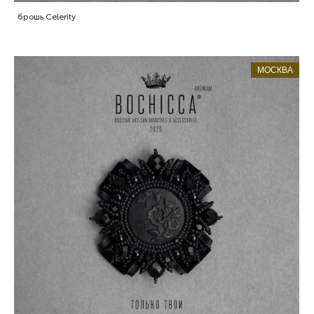
брошь Celerity
МОСКВА