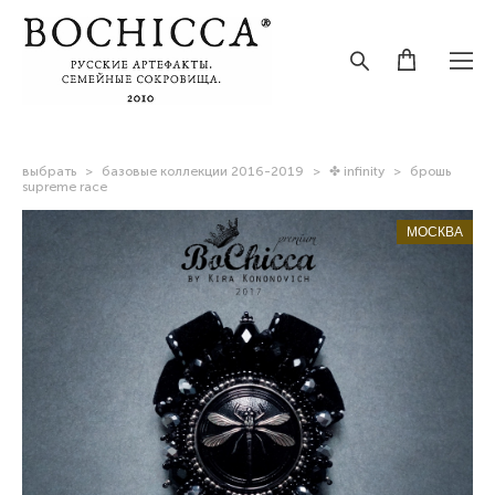
выбрать
>
базовые коллекции 2016-2019
>
✤ infinity
>
брошь
supreme race
МОСКВА